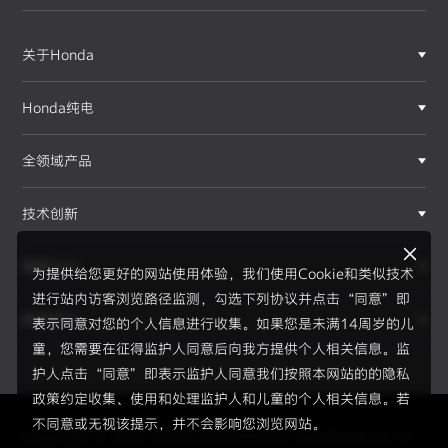
关于Honda
Honda纯电
全领域产品
技术创新
赛事运动
为提供给您更好的网站使用体验，我们使用Cookie和类似技术
进行站内访客浏览路径监测，勾选下列协议并点击“同意”即
新闻资讯
表示同意对您的个人信息进行收集。如果您是未满14周岁的儿
F1®赛事
童，您需要在征得监护人同意后向我方提供个人相关信息。监
护人点击“同意”即表示监护人同意我们按照本网站的的隐私
政策约定收集、使用和处理监护人和儿童的个人相关信息。若
不同意或无视该提示，并不会影响您浏览网站。
Copyright © 2026 Honda Motor(China) Investment Co., Lt