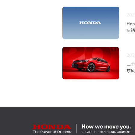
202
Ho
车销
202
二十
东风
上市