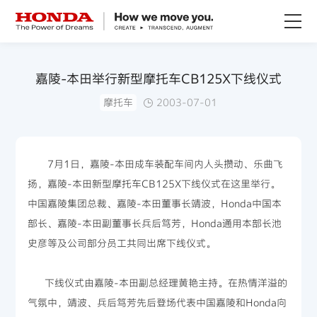
关于Honda
嘉陵-本田举行新型摩托车CB125X下线仪式
摩托车
2003-07-01
Honda纯电
全领域产品
7月1日，嘉陵-本田成车装配车间内人头攒动、乐曲飞
扬，嘉陵-本田新型摩托车CB125X下线仪式在这里举行。
技术创新
中国嘉陵集团总裁、嘉陵-本田董事长靖波，Honda中国本
部长、嘉陵-本田副董事长兵后笃芳，Honda通用本部长池
赛事运动
史彦等及公司部分员工共同出席下线仪式。
新闻资讯
下线仪式由嘉陵-本田副总经理黄艳主持。在热情洋溢的
气氛中，靖波、兵后笃芳先后登场代表中国嘉陵和Honda向