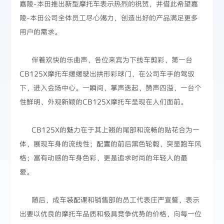
嘉陵-本田推出新型摩托车表示热烈的祝贺，并借此希望嘉
陵-本田公司全体员工尽心竭力，创造出好的产品满足更多
用户的需求。
伴着欢快的乐曲声，各位来宾为下线车剪彩，第一台
CB125X摩托车缓缓驶出拱形彩球门，在公司车手的驾驭
下，进入会场中心。一瞬间，掌声迭起，赞声四溢，一台个
性鲜明、外观新颖的CB125X摩托车呈现在人们面前。
CB125X的魅力在于其上翘的尾部和流畅的贴花合为一
体，展现车身的流线性；配置的前后黑色轮毂，突显跑车风
格；富有动感的车身色彩，更是追求时尚的年轻人的最
爱。
随后，成车装配课和销售部的员工代表庄严宣誓，表示
出要以优良的摩托车品质和极具竞争优势的价格，向每一位