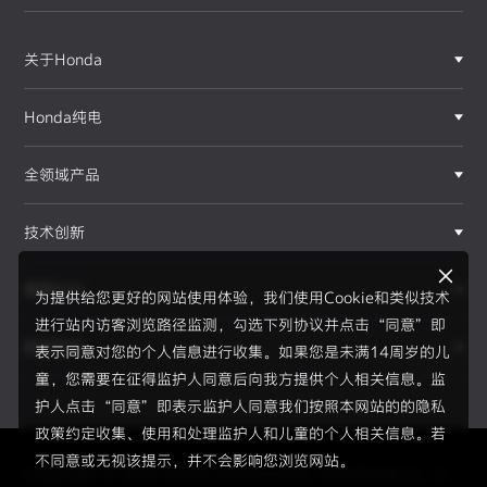
关于Honda
Honda纯电
全领域产品
技术创新
赛事运动
为提供给您更好的网站使用体验，我们使用Cookie和类似技术
进行站内访客浏览路径监测，勾选下列协议并点击“同意”即
新闻资讯
表示同意对您的个人信息进行收集。如果您是未满14周岁的儿
F1®赛事
童，您需要在征得监护人同意后向我方提供个人相关信息。监
护人点击“同意”即表示监护人同意我们按照本网站的的隐私
政策约定收集、使用和处理监护人和儿童的个人相关信息。若
不同意或无视该提示，并不会影响您浏览网站。
Copyright © 2026 Honda Motor(China) Investment Co., Lt