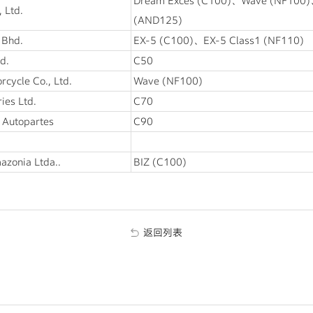
Dream Exces (C100)、Wave (NF100
 Ltd.
(AND125)
 Bhd.
EX-5 (C100)、EX-5 Class1 (NF110)
d.
C50
cycle Co., Ltd.
Wave (NF100)
ies Ltd.
C70
 Autopartes
C90
zonia Ltda..
BIZ (C100)
返回列表