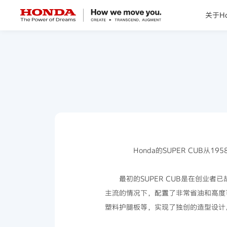
关于Ho
关于Honda
Honda纯电
全领域产品
技术创新
Honda的SUPER CUB从1
赛事运动
最初的SUPER CUB是在创业者
主流的情况下，配置了非常省油和高度
新闻资讯
塑料护腿板等，实现了独创的造型设计