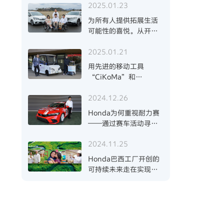
2025.01.23
为所有人提供拓展生活
可能性的喜悦。从开发
者与轮椅用户的对谈看
2025.01.21
见汽车的未来
用先进的移动工具
“CiKoMa”和
“WaPOCHI”让移动
2024.12.26
出行更有趣！从日本常
总市窥见未来的可能性
Honda为何重视耐力赛
——通过赛车活动寻找
通往“碳中和”与“驾
2024.11.25
驶的乐趣”的道路
Honda巴西工厂开创的
可持续未来走在实现
SDGs社会的路上