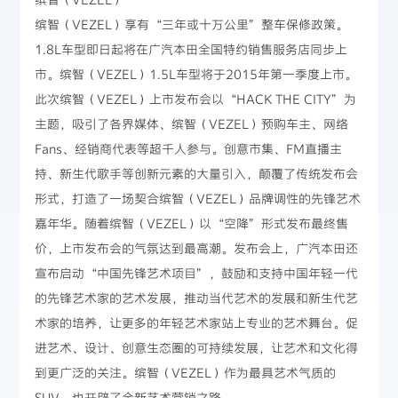
缤智（VEZEL）享有“三年或十万公里”整车保修政策。
1.8L车型即日起将在广汽本田全国特约销售服务店同步上
市。缤智（VEZEL）1.5L车型将于2015年第一季度上市。
此次缤智（VEZEL）上市发布会以“HACK THE CITY”为
主题，吸引了各界媒体、缤智（VEZEL）预购车主、网络
Fans、经销商代表等超千人参与。创意市集、FM直播主
持、新生代歌手等创新元素的大量引入，颠覆了传统发布会
形式，打造了一场契合缤智（VEZEL）品牌调性的先锋艺术
嘉年华。随着缤智（VEZEL）以“空降”形式发布最终售
价，上市发布会的气氛达到最高潮。发布会上，广汽本田还
宣布启动“中国先锋艺术项目”，鼓励和支持中国年轻一代
的先锋艺术家的艺术发展，推动当代艺术的发展和新生代艺
术家的培养，让更多的年轻艺术家站上专业的艺术舞台。促
进艺术、设计、创意生态圈的可持续发展，让艺术和文化得
到更广泛的关注。缤智（VEZEL）作为最具艺术气质的
SUV，也开辟了全新艺术营销之路。