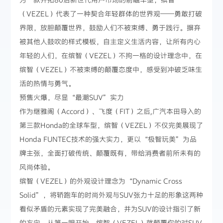
（VEZEL）代表了一种契合年轻群体的世界观——勇敢打破
界限，放胆颠覆世界，鼓励人们不被束缚、勇于践行。摒弃
被其他人鼓吹的样式模板，自主定义生活内容，让所有内心
年轻的人们，在缤智（VEZEL）不拘一格的设计理念中，在
缤智（VEZEL）不被束缚的颠覆态度中，感受到冲破乏味生
活的热情与勇气。
预售火爆，尽显“最潮SUV”实力
作为继雅阁（Accord）、飞度（FIT）之后,广汽本田导入的
第三款Honda的全球车型，缤智（VEZEL）不仅完美展现了
Honda FUNTEC技术的强大实力，更以“极智玩美”为品
牌主张，全面打破传统、颠覆既有，带给消费者前所未有的
风尚体验。
缤智（VEZEL）的外观设计理念为“Dynamic Cross
Solid”，将轿跑车的时尚外观与SUV张力十足的形象这两种
看似矛盾的元素实现了完美融合，并为SUV的设计指引了新
的方向。从第一眼开始，缤智（VEZEL）就颠覆你的对SUV