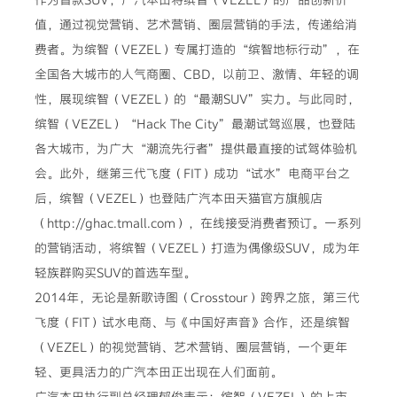
值，通过视觉营销、艺术营销、圈层营销的手法，传递给消
费者。为缤智（VEZEL）专属打造的“缤智地标行动”，在
全国各大城市的人气商圈、CBD，以前卫、激情、年轻的调
性，展现缤智（VEZEL）的“最潮SUV”实力。与此同时，
缤智（VEZEL）“Hack The City”最潮试驾巡展，也登陆
各大城市，为广大“潮流先行者”提供最直接的试驾体验机
会。此外，继第三代飞度（FIT）成功“试水”电商平台之
后，缤智（VEZEL）也登陆广汽本田天猫官方旗舰店
（http://ghac.tmall.com），在线接受消费者预订。一系列
的营销活动，将缤智（VEZEL）打造为偶像级SUV，成为年
轻族群购买SUV的首选车型。
2014年，无论是新歌诗图（Crosstour）跨界之旅，第三代
飞度（FIT）试水电商、与《中国好声音》合作，还是缤智
（VEZEL）的视觉营销、艺术营销、圈层营销，一个更年
轻、更具活力的广汽本田正出现在人们面前。
广汽本田执行副总经理郁俊表示：缤智（VEZEL）的上市，