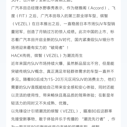
广汽本田总经理水野泰秀表示，作为继雅阁（Accord）、飞
度（FIT）之后，广汽本田导入的第三款全球车型，缤智
（VEZEL）在日本推出之后，一直稳居日本市场SUV车型销
量冠军，创造了月销过万的惊人成绩。此次中国的上市，标
志着广汽本田开启全新的SUV时代，国内紧凑级SUV细分市
场将迎来最有实力的“破局者”！
HACK传统，缤智（VEZEL）为潮流而生
近年来国内SUV市场持续火爆，虽然新品层出不穷，但是能
突破传统SUV概念、真正满足年轻群体需求的车型一直并不
多见。随着80后成为15-20万元区间SUV的消费主力，他们
需要的SUV是既能给自己带来安全感和安心体验，同时还能
以灵活的使用性，带来畅快且高品质的驾乘体验；在彰显年
轻活力的同时又不失成熟、优雅。
以先锋设计引领潮流的缤智（VEZEL），瞄准80后这群率
先接受新事物，敢于体验并乐于传播的 “潮流先行者”，作
为一款开拓80后新世代用户市场的前瞻车型，缤智