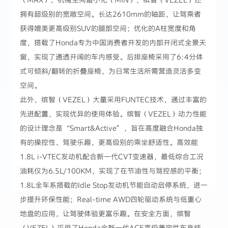
拥有超级别的宽敞空间。长达2610mm的轴距，让驾乘者
获得媲美更高级别SUV的腿部空间；优化的A柱宽度和角
度，搭载了Honda专为中国消费者开发的内部开闭式全景天
窗，实现了通透开阔的车内感受。后排座椅采用了6:4分体
式可倾斜/翻转的折叠座椅，为日常生活所需营造灵活多变
空间。
此外，缤智（VEZEL）大量采用FUNTEC技术，通过丰富的
先进配置，实现优异的使用体验。缤智（VEZEL）动力性能
的设计理念是“Smart&Active”，旨在高度融合Honda独
有的操控性、驾驶乐趣、更高级别的乘坐舒适性。高效能
1.8L i-VTEC发动机配合新一代CVT变速器，最低综合工况
油耗仅为6.5L/100KM，实现了在节油性与驾控感的平衡；
1.8L全车系搭载的Idle Stop发动机节能自动启停系统，进一
步提升环保性能；Real-time AWD四轮驱动系统与低重心
地盘的应用，让驾驶体验更富乐趣。在安全方面，缤智
（VEZEL）采用了Honda全新一代ACE高级兼容性车身结