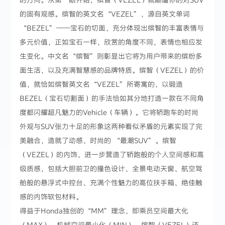
的固有观感。缤智的英文名“VEZEL”，源自英文单词
“BEZEL”——宝石的切面，充分体现出缤智的丰富表情与
多元价值，正如宝石一样，欣赏的角度不同，表情也相应发
生变化。中文名“缤智”则彰显出它将为用户带来的缤纷多
面生活，以及充满智慧感的品牌特质。缤智（VEZEL）的价
值，就恰如缤智英文名“VEZEL”所寄寓的，以锻造
BEZEL（宝石切割面）的手法恰如其分地打造一款在不同角
度都闪耀超凡魅力的Vehicle（车辆）。它将轿跑车的时尚
外观与SUV张力十足的形象这两种看似矛盾的元素实现了完
美融合，造就了动感、时尚的 “最潮SUV”。缤智
（VEZEL）的内饰，进一步营造了轿跑般的个人空间感和高
级质感，包括大胆前卫的撞色设计、全景电动天窗、航空驾
舱般的悬浮式中控台、充满个性魅力的高位扶手箱、绝佳触
感的内饰软包材料。
得益于Honda独创的“MM”理念，即乘员空间最大化
（MAX）、机械空间最小化（MIN），缤智（VEZEL）还